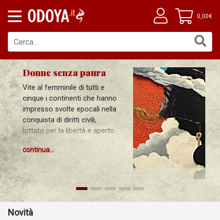
0,00€
Donne senza paura
Vite al femminile di tutti e
cinque i continenti che hanno
impresso svolte epocali nella
conquista di diritti civili,
lottato per la libertà e aperto
vie nelle professioni
continua...
infrangendo tabù,
trasgredendo consuetudini (e
talvolta leggi) e sfidando la
condanna sociale. Donne
emerse a dispetto di ostacoli
e stereotipi, che hanno
Novità
lasciato un’impronta