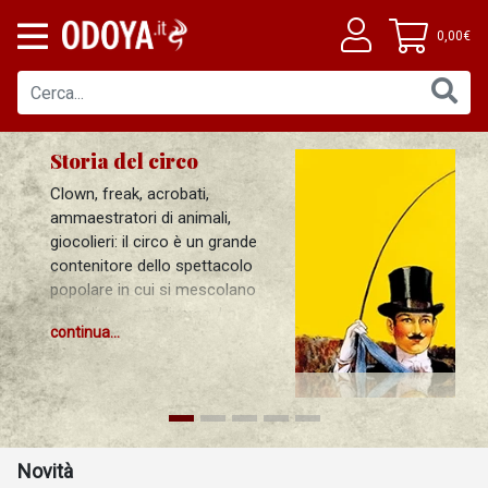
0,00€
Storia del circo
Clown, freak, acrobati,
ammaestratori di animali,
giocolieri: il circo è un grande
contenitore dello spettacolo
popolare in cui si mescolano
discipline e arti diverse. La
continua...
trasmissione delle tecniche,
l’esercizio della professione,
l’esito presso il pubblico e la
critica si sono combinati in
modo vario a seconda delle
epoche storiche e delle aree
Novità
geografiche di riferimento.