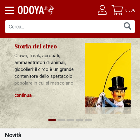
0,00€
Storia del circo
Clown, freak, acrobati,
ammaestratori di animali,
giocolieri: il circo è un grande
contenitore dello spettacolo
popolare in cui si mescolano
discipline e arti diverse. La
continua...
trasmissione delle tecniche,
l’esercizio della professione,
l’esito presso il pubblico e la
critica si sono combinati in
modo vario a seconda delle
epoche storiche e delle aree
Novità
geografiche di riferimento.