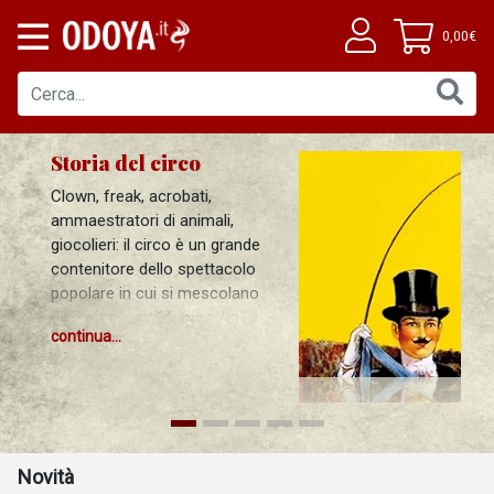
0,00€
Storia del circo
Clown, freak, acrobati,
ammaestratori di animali,
giocolieri: il circo è un grande
contenitore dello spettacolo
popolare in cui si mescolano
discipline e arti diverse. La
continua...
trasmissione delle tecniche,
l’esercizio della professione,
l’esito presso il pubblico e la
critica si sono combinati in
modo vario a seconda delle
epoche storiche e delle aree
Novità
geografiche di riferimento.