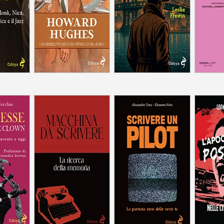
z
mondo
e clown
La ricerca della
La puntata zero delle
o a oggi
memoria
Nelle ci
serie tv