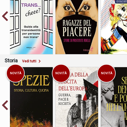
Psicosocio
Guida alla transidentità
femminismi e 
Storie di prostitute
per persone non trans*
intersezio
ribelli
nell'anime cul
anni Ott
Storia
Vedi tutti
NOVITÀ
NOVITÀ
NOVITÀ
Storia, cultura, cucina
Guerra, pace e società
Vita di Ti