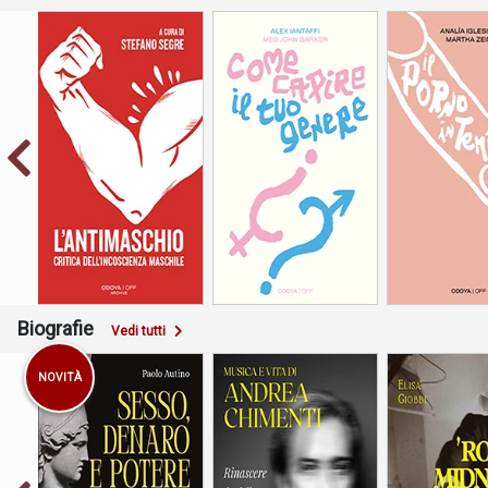
Critica dell’incoscienza
maschile
Cosa nasconde
Biografie
Vedi tutti
NOVITÀ
Monk, Nica, l’
Rinascere farfalla