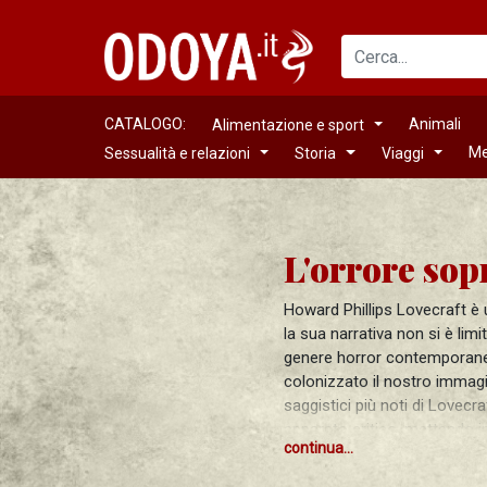
CATALOGO:
Animali
Alimentazione e sport
Me
Sessualità e relazioni
Storia
Viaggi
Howard Phillips Lovecraft è u
la sua narrativa non si è limi
genere horror contemporaneo
colonizzato il nostro immagin
saggistici più noti di Lovecr
apparato critico, mettendo in
continua...
commenti concettuali e filos
Nella sua opera Lovecraft ha