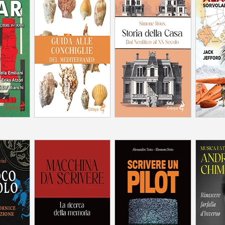
nno dai flutti e stringeranno negli artigli immensi
nte, logorata dalle guerre... Il giorno in cui le
do oscuro dell’oceano salirà in superficie, nel
Dal Neolitico al XX
Sorvola
 clero e
secolo
Iran
ornice
La ricerca della
La puntata zero delle
Rinasc
azione
memoria
serie tv
d