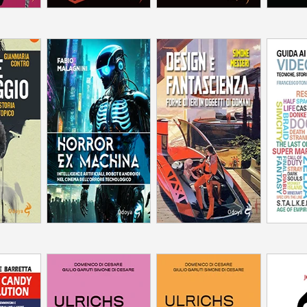
Intelligenze artificiali,
gionata,
robot e androidi nel
maginario
Forme di ieri in oggetti
Tecni
cinema dell'orrore
co
di domani
im
tecnologico