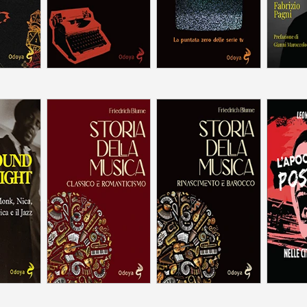
America e
Classico e
Rinascimento e
z
Romanticismo
Barocco
Nelle ci