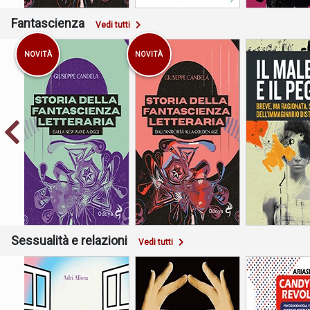
Fantascienza
Vedi tutti
NOVITÀ
NOVITÀ
Breve, ma ra
storia dell'im
Dall’antichità alla
Dalla New Wave a oggi
distopi
Golden Age
Sessualità e relazioni
Vedi tutti