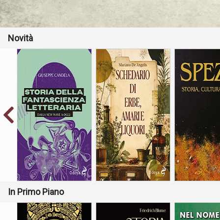
sulla continuità tra l’uman
gotico e nelle storie di fant
dunque sul riconoscimento pe
Novità
radicalmente alieno.
L’horror lovecraftiano – che
creature così vaste e spavent
matrice materialista, si fonda
l’incontro con la quale coi
dell’antropocentrismo e con
Storia, cultur
“L’opera di Lovecraft è ‘un a
Dalla New Wave a oggi
fantascienza’, e non è sorpr
considerevole lo sviluppo su
– S.T. Joshi
“Noi camminiamo nell’oscuri
conosciamo e il nostro pic
senza fondo, verso mete ch
In Primo Piano
stesso è una fusione tra cre
– H.P. Lovecraft