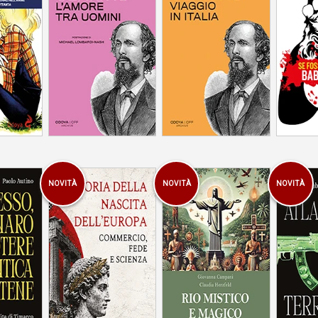
logia,
pratiche
nali
to degli
anta
NOVITÀ
NOVITÀ
NOVITÀ
Commercio, fede e
Viaggio nella
Dal 1945 
marco
scienza
spiritualità brasiliana