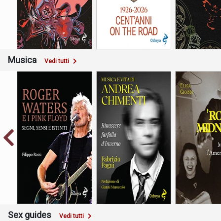
Musica
Vedi tutti
Monk, Nica, l’
Rinascere farfalla
Segni, sensi e istinti
il Jaz
d’inverno
Sex guides
Vedi tutti