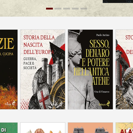
o e il mostruoso (come avveniva nel romanzo
asmi o nelle figure del vampiro o del mostro), e
rturbante del familiare nello strano bensì sul
 confina con la fantascienza – ha al centro
ose da risultare inconcepibili. Tale orrore, di
 sulla presentazione di un’alterità radicale,
ncide con un drastico ridimensionamento
 il collasso del soggetto umano.
a, cucina
Comme
malgama inclassificabile di fantasy e
Guerra, pace e società
Vita di Timarco
endente che abbia influenzato in maniera
ccessivo di entrambi i generi”.
tà insieme a fantasmi e spettri che non
colo mondo si immerge ciecamente in abissi
e non possiamo neanche concepire. Il pensiero
denza e capacità di intendere”.