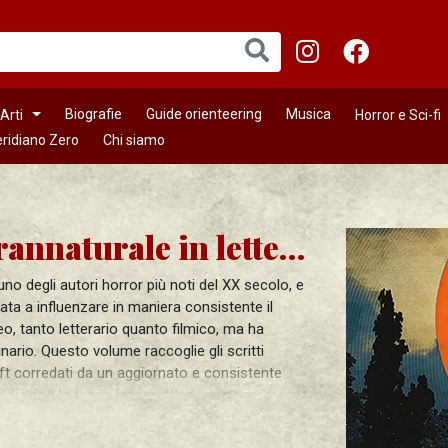
Biografie
Guide orienteering
Musica
Arti
Horror e Sci-fi
ridiano Zero
Chi siamo
L'orrore soprannaturale in letteratura
no degli autori horror più noti del XX secolo, e
tata a influenzare in maniera consistente il
, tanto letterario quanto filmico, ma ha
ario. Questo volume raccoglie gli scritti
aft corredati da un aggiornato e consistente
 dialogo le teorie lovecraftiane con i più recenti
ofici sulla sua opera.
 elaborato una teoria dell’orrore fondata non