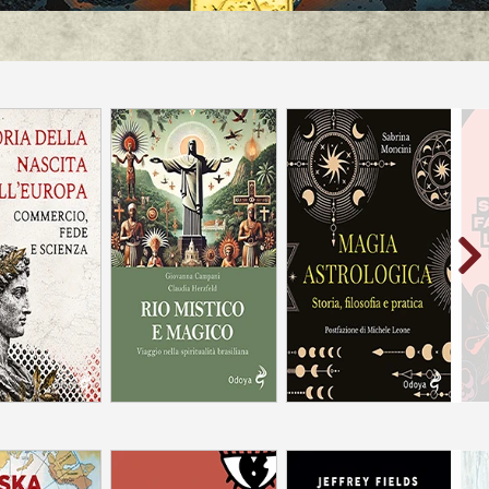
Storia, filosofia e
rcio, fede e
Viaggio nella
pratica
scienza
spiritualità brasiliana