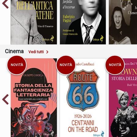
il Jaz
Vita di Timarco
d’inverno
Cinema
Vedi tutti
NOVITÀ
NOVITÀ
NOVITÀ
1926-2026 Cent’anni on
Storia dell
Dall’antichità alla
the road
dall’Ottocent
Golden Age