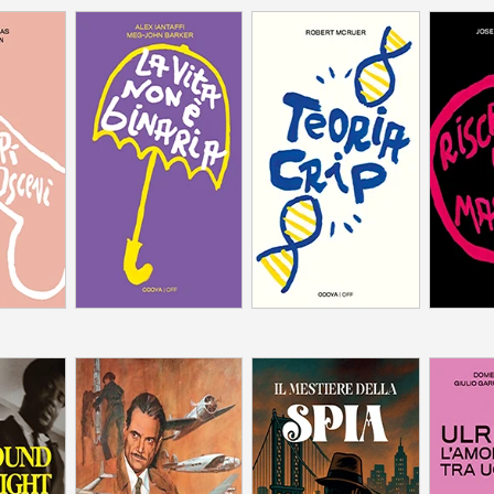
Segni culturali di
queerness e disabilità
Uomini
 il buco
L'incredibile vita
America e
dell'uomo più ricco del