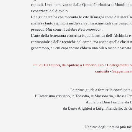
capitali. I suoi temi vanno dalla Qabbalàh ebraica ai Mondi ipog
evocazioni del diavolo.
Una guida unica che racconta le vite di maghi come Aleister C
analizza tanto i grimori medievali e rinascimentali che vengono 
pseudobiblia
come il celebre
Necronomicon
.
L’arte della letteratura esoterica è quella antica dell’Alchimia e 
cerimoniale e delle tecniche del corpo, ma anche quella che si n
generarono, e i cui capi spesso ebbero una più o meno nascosta 
Più di 100 autori, da Apuleio a Umberto Eco
•
Collegamenti c
curiosità
•
Suggerimenti
La prima guida a fornire le coordinate 
l’Esoterismo cristiano, la Teosofia, la Massoneria, i Rosa+Croc
Apuleio a Dion Fortune, da H
da Dante Alighieri a Luigi Pirandello, da 
L’anima degli uomini può racc