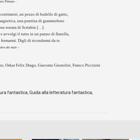
sto Pletone –
centimetri, un pezzo di budello di gatto,
a magnetica, una puntina di grammofono
na sonata di Scriabin […].
e avvolgi il tutto in un panno di flanella,
 fermarmi. Digli di ricondurmi da te.
bre del male
–
mo, Oskar Felix Drago, Giacomo Giustolisi, Franco Piccinini
tura fantastica
,
Guida alla letteratura fantastica
,