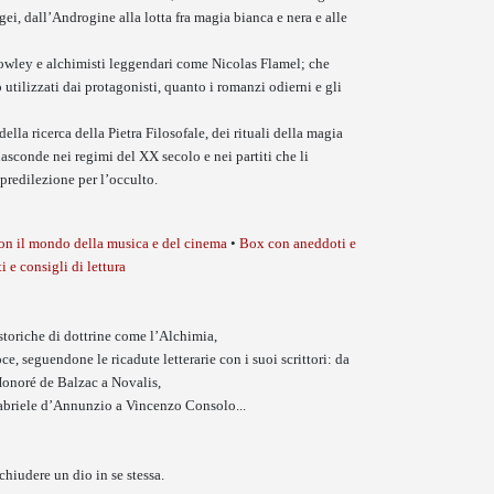
ei, dall’Androgine alla lotta fra magia bianca e nera e alle
rowley e alchimisti leggendari come Nicolas Flamel; che
utilizzati dai protagonisti, quanto i romanzi odierni e gli
della ricerca della Pietra Filosofale, dei rituali della magia
asconde nei regimi del XX secolo e nei partiti che li
predilezione per l’occulto.
on il mondo della musica e del cinema
•
Box con aneddoti e
 e consigli di lettura
storiche di dottrine come l’Alchimia,
e, seguendone le ricadute letterarie con i suoi scrittori: da
onoré de Balzac a Novalis,
Gabriele d’Annunzio a Vincenzo Consolo...
hiudere un dio in se stessa.