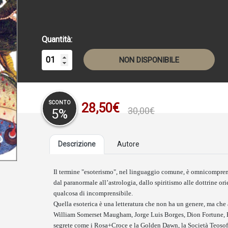
Quantità:
NON DISPONIBILE
SCONTO
28,50€
30,00€
5%
Descrizione
Autore
Il termine "esoterismo", nel linguaggio comune, è omnicomprens
dal paranormale all’astrologia, dallo spiritismo alle dottrine orie
qualcosa di incomprensibile.
Quella esoterica è una letteratura che non ha un genere, ma che 
William Somerset Maugham, Jorge Luis Borges, Dion Fortune, Ho
segrete come i Rosa+Croce e la Golden Dawn, la Società Teosofica