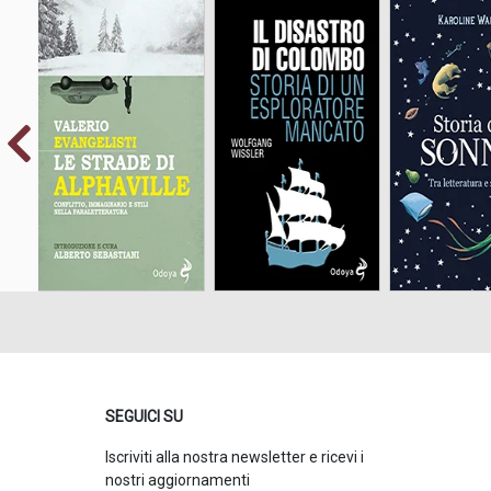
Conflitto, immaginario
Tra lettera
Storia di un esploratore
e stili nella
scienz
mancato
paraletteratura
SEGUICI SU
Iscriviti alla nostra newsletter e ricevi i
nostri aggiornamenti