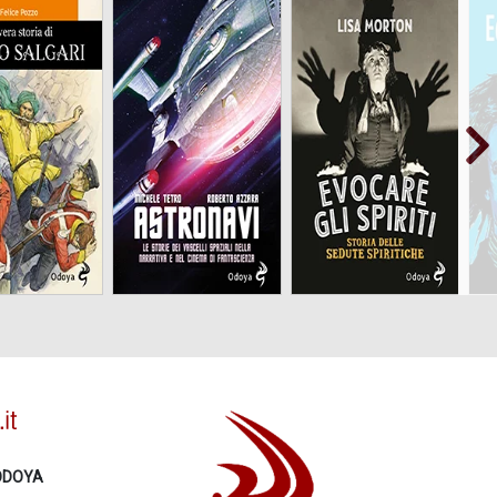
Le storie dei vascelli
Storia delle sedute
spaziali nella narrativa
spiritiche
e nel cinema di
fantascienza
ODOYA