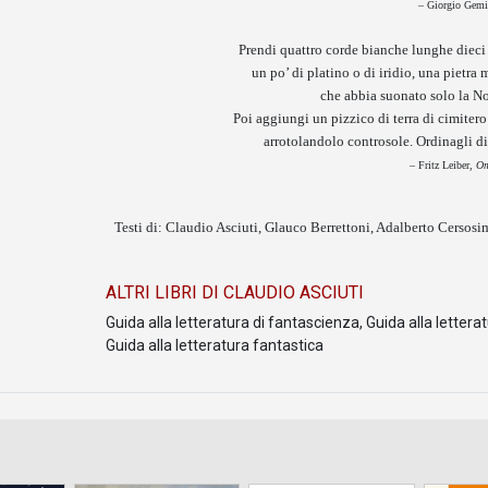
– Giorgio Gemi
Prendi quattro corde bianche lunghe dieci 
un po’ di platino o di iridio, una pietr
che abbia suonato solo la No
Poi aggiungi un pizzico di terra di cimitero 
arrotolandolo controsole. Ordinagli di
– Fritz Leiber,
Om
Testi di: Claudio Asciuti, Glauco Berrettoni, Adalberto Cersosi
ALTRI LIBRI DI CLAUDIO ASCIUTI
Guida alla letteratura di fantascienza
,
Guida alla lettera
Guida alla letteratura fantastica