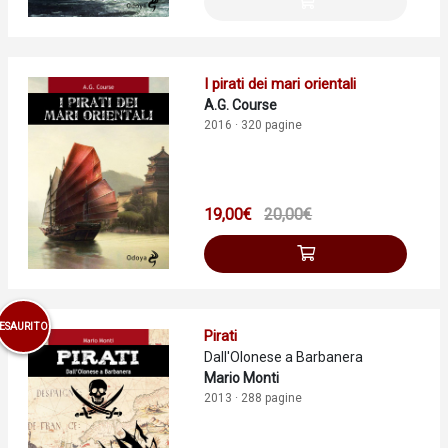
I pirati dei mari orientali
A.G. Course
2016 · 320 pagine
19,00€
20,00€
ESAURITO
Pirati
Dall'Olonese a Barbanera
Mario Monti
2013 · 288 pagine