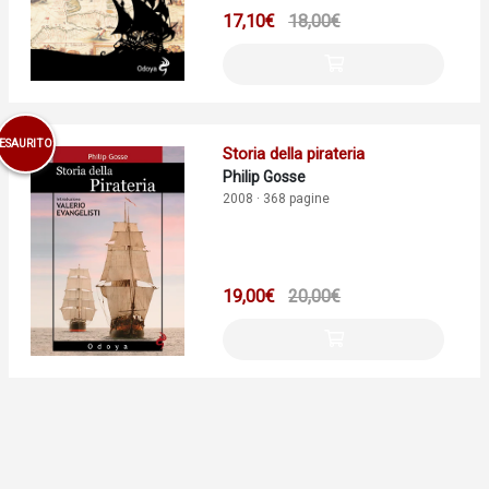
17,10€
18,00€
ESAURITO
Storia della pirateria
Philip Gosse
2008 · 368 pagine
19,00€
20,00€