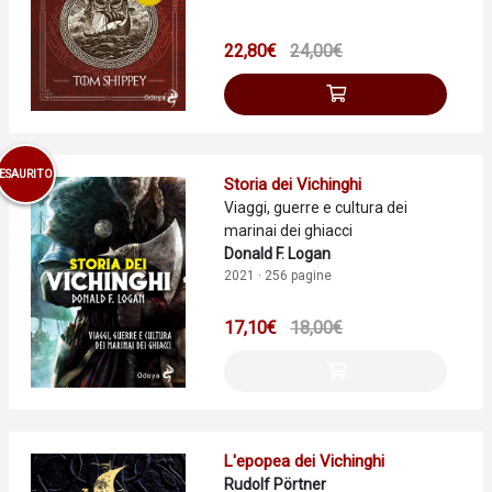
22,80€
24,00€
ESAURITO
Storia dei Vichinghi
Viaggi, guerre e cultura dei
marinai dei ghiacci
Donald F. Logan
2021 · 256 pagine
17,10€
18,00€
L'epopea dei Vichinghi
Rudolf Pörtner