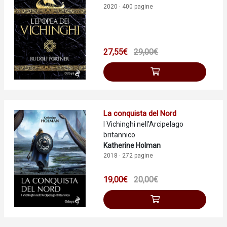
2020 · 400 pagine
27,55€
29,00€
La conquista del Nord
I Vichinghi nell’Arcipelago
britannico
Katherine Holman
2018 · 272 pagine
19,00€
20,00€