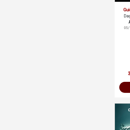
Gui
Dag
05/