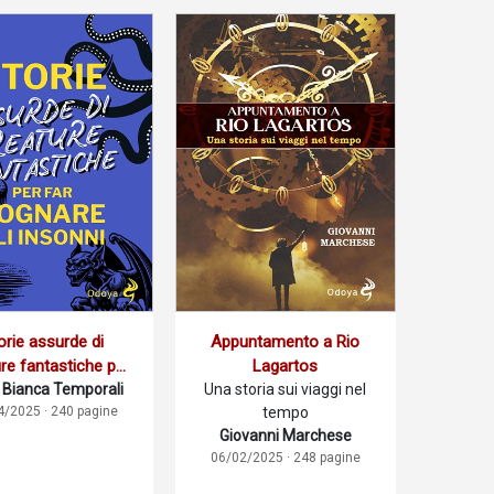
orie assurde di
Appuntamento a Rio
re fantastiche per
Lagartos
Bianca Temporali
ognare gli insonni
Una storia sui viaggi nel
4/2025 · 240 pagine
tempo
Giovanni Marchese
06/02/2025 · 248 pagine