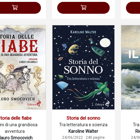
toria delle fiabe
Storia del sonno
ini di una grandiosa
Tra letteratura e scienza
Tra
avventura
Karoline Walter
Ri
auro Smocovich
24/06/2022 · 240 pagine
24/0