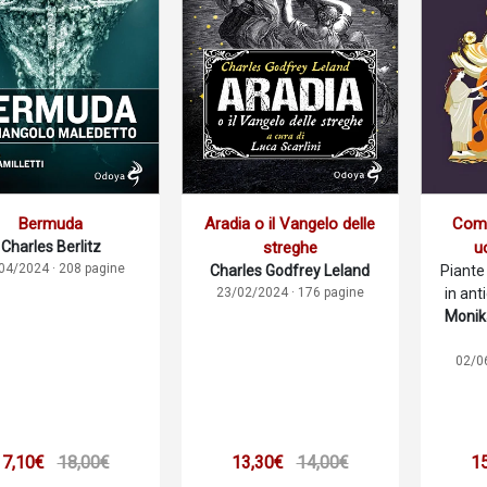
Bermuda
Aradia o il Vangelo delle
Come 
Charles Berlitz
streghe
u
04/2024 · 208 pagine
Charles Godfrey Leland
Piante 
23/02/2024 · 176 pagine
in ant
Monik
02/0
17,10€
18,00€
13,30€
14,00€
1