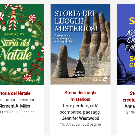
Storia dei luoghi
toria del Natale
St
misteriosi
iti pagani e cristiani
creatu
Terre perdute, città
Clement A. Miles
Anna 
far s
scomparse, paesaggi
11/2025 · 288 pagine
24/0
Jennifer Westwood
simbolici
15/07/2025 · 352 pagine