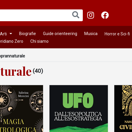
Biografie
Guide orienteering
Musica
Arti
Horror e Sci-fi
ridiano Zero
Chi siamo
soprannaturale
turale
(40)