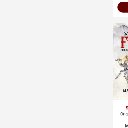
S
Orig
M