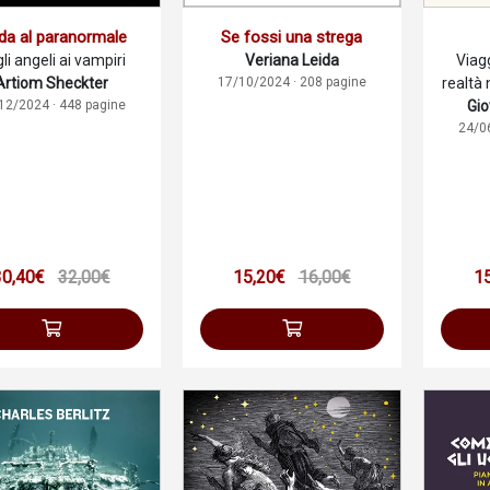
Se fossi una strega
da al paranormale
Veriana Leida
li angeli ai vampiri
Viagg
17/10/2024 · 208 pagine
Artiom Sheckter
realtà 
12/2024 · 448 pagine
Gio
24/0
30,40€
32,00€
15,20€
16,00€
1