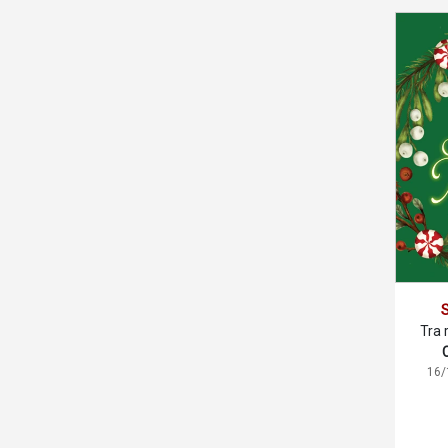
S
Tra r
16/