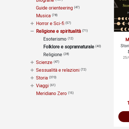
Biografie
Guide orienteering
(47)
Musica
(78)
Horror e Sci-fi
(57)
Religione e spiritualità
(71)
Esoterismo
(12)
M
Stori
Folklore e soprannaturale
(40)
Religione
(28)
25/
Scienze
(47)
Sessualità e relazioni
(72)
Storia
(370)
Viaggi
(61)
Meridiano Zero
(15)