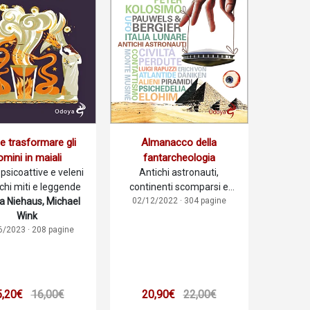
Almanacco della
trasformare gli
fantarcheologia
omini in maiali
Antichi astronauti,
psicoattive e veleni
continenti scomparsi e
ichi miti e leggende
02/12/2022 · 304 pagine
futuri passati
a Niehaus, Michael
Wink
6/2023 · 208 pagine
5,20€
16,00€
20,90€
22,00€