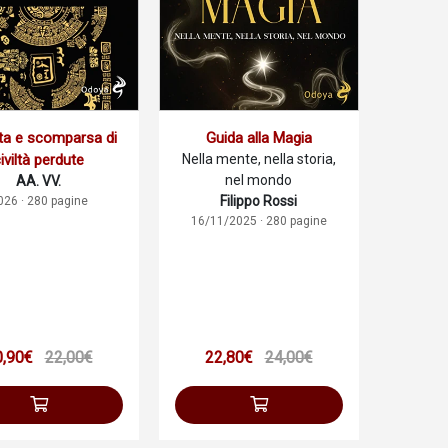
ta e scomparsa di
Guida alla Magia
iviltà perdute
Nella mente, nella storia,
nel mondo
AA. VV.
Filippo Rossi
026 · 280 pagine
16/11/2025 · 280 pagine
0,90€
22,00€
22,80€
24,00€