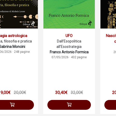
agia astrologica
UFO
Nasci
a, filosofia e pratica
Dall’Esopolitica
c
Sabrina Moncini
all’Esostrategia
06/2026 · 248 pagine
Franco Antonio Formica
2
07/05/2026 · 432 pagine
19,00€
20,00€
30,40€
32,00€
2