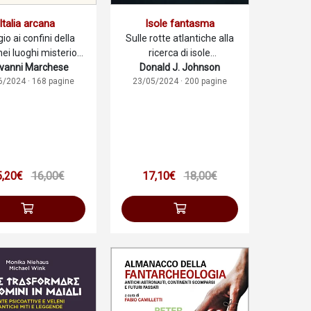
Italia arcana
Isole fantasma
io ai confini della
Sulle rotte atlantiche alla
nei luoghi misteriosi
ricerca di isole
vanni Marchese
d'Italia
Donald J. Johnson
leggendarie
6/2024 · 168 pagine
23/05/2024 · 200 pagine
5,20€
16,00€
17,10€
18,00€