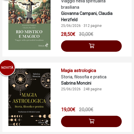
Viaggio nella spiritualità
brasiliana
Giovanna Campani, Claudia
Herzfeld
25/06/2026 · 312 pagine
28,50€
30,00€
NOVITÀ
Magia astrologica
Storia, filosofia e pratica
Sabrina Moncini
25/06/2026 · 248 pagine
19,00€
20,00€