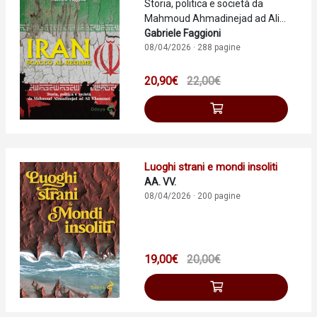
Storia, politica e società da
Mahmoud Ahmadinejad ad Ali
Khamenei
Gabriele Faggioni
08/04/2026 · 288 pagine
20,90€
22,00€
Luoghi strani e mondi insoliti
AA. VV.
08/04/2026 · 200 pagine
19,00€
20,00€