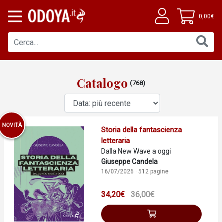
0,00€
Catalogo
(768)
NOVITÀ
Storia della fantascienza
letteraria
Dalla New Wave a oggi
Giuseppe Candela
16/07/2026 · 512 pagine
34,20€
36,00€