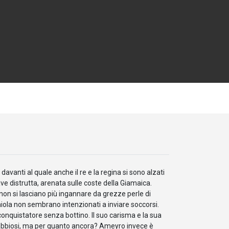
avanti al quale anche il re e la regina si sono alzati
ave distrutta, arenata sulle coste della Giamaica.
 non si lasciano più ingannare da grezze perle di
aniola non sembrano intenzionati a inviare soccorsi.
conquistatore senza bottino. Il suo carisma e la sua
e rabbiosi, ma per quanto ancora? Ameyro invece è