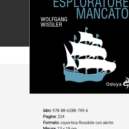
Isbn:
978-88-6288-749-6
Pagine:
224
Formato:
copertina flessibile con alette
Misure:
13 x 19 cm