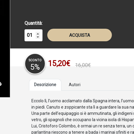
Quantità:
ACQUISTA
SCONTO
15,20€
16,00€
5%
Descrizione
Autori
Eccolo lì, l’uomo acclamato dalla Spagna intera, l’uomo d
in piedi. Canuto e zoppicante sta lì a guardare la sua n
Una parte dell’equipaggio si è ammutinata, gli indigeni
vetro, gli spagnoli che occupano la vicina isola di Hisp
Lui, Cristoforo Colombo, è ormai un re senza terra, un 
parlantina riescono a tenere a bada i marinai sfiniti 