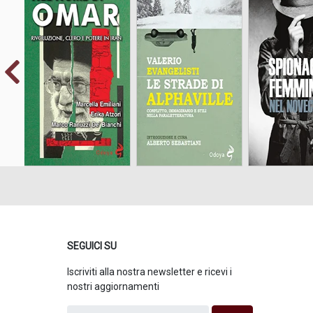
Conflitto, immaginario
Rivoluzione, clero e
e stili nella
potere in Iran
paraletteratura
SEGUICI SU
Iscriviti alla nostra newsletter e ricevi i
nostri aggiornamenti