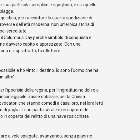
 su quell’isola semplice e rigogliosa, e ora quelle
spiagge.
saggistica, per raccontare la quarta spedizione di
troverse dell’età moderna: non un’eroica storia di
poi screditato.
e il Columbus Day perché simbolo di conquista e
ne davvero capito e apprezzato. Con una
ona e, soprattutto, fa riflettere.
ssibile e ho vinto il destino. Io sono l’uomo che ha
n altro”.
 l’ipocrisia della regina, per l’ingratitudine del re e
incorreggibile classe nobiliare, per la Chiesa
ovocatori che stanno comodi a casa loro, nei loro letti
o di paglia. Il suo pasto serale è un capromide
o in coperta del relitto di una nave rosicchiata.
are a vele spiegate, avanzando, senza piani né