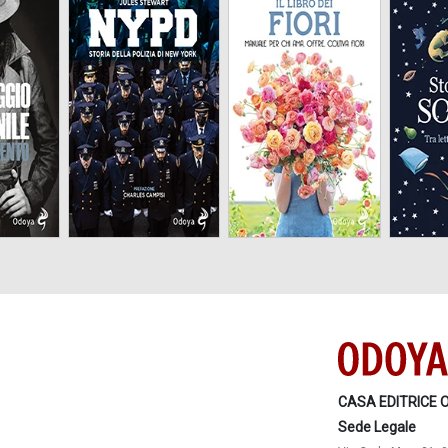
Storia della Polizia di
Manuale per chi ama,
Tra l
New York
offre, coltiva fiori
CASA EDITRICE 
Sede Legale