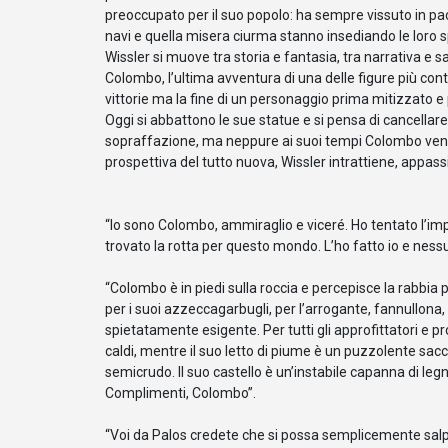
preoccupato per il suo popolo: ha sempre vissuto in pace
navi e quella misera ciurma stanno insediando le loro 
Wissler si muove tra storia e fantasia, tra narrativa e 
Colombo, l’ultima avventura di una delle figure più con
vittorie ma la fine di un personaggio prima mitizzato e 
Oggi si abbattono le sue statue e si pensa di cancellar
sopraffazione, ma neppure ai suoi tempi Colombo ven
prospettiva del tutto nuova, Wissler intrattiene, appassi
“Io sono Colombo, ammiraglio e viceré. Ho tentato l’impo
trovato la rotta per questo mondo. L’ho fatto io e nessu
“Colombo è in piedi sulla roccia e percepisce la rabbia per
per i suoi azzeccagarbugli, per l’arrogante, fannullona, 
spietatamente esigente. Per tutti gli approfittatori e pr
caldi, mentre il suo letto di piume è un puzzolente sacc
semicrudo. Il suo castello è un’instabile capanna di legn
Complimenti, Colombo”.
“Voi da Palos credete che si possa semplicemente salp