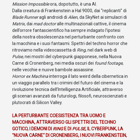
Mission Impossible
ora, dopotutto, è una AI.
Dalla creatura di Frankenstein a Hal 9000, dai “replicanti” di
Blade Runner
agli androidi di
Alien
, da SkyNet ai simulacri di
Matrix
, dai
mad doctor
alle multinazionali cattive, il cinema
dell’orrore fantascientifico ha sempre indagato l’ipotesi
della nostra obsolescenza nel perturbante confronto con
la macchina e i suoi fantasmi. Spettri del techno horror che
ritroviamo nella videocassetta di
Ring
, nel dark web di
Pulse
, nei mostri del cyberpunk giapponese, nella Nuova
Carne di Cronenberg, nei media oscuri dei
found footage
,
nelle vecchie e nuove bambole assassine.
Horror ex Machina
interroga il lato weird della cibernetica in
un viaggio parallelo tra i crimini del futuro del cinema e la
rivoluzione tecnica dell’Intelligenza Artificiale, attraverso
gli scenari avanzati da futurologi, filosofi, neuroscienziati e
plutocrati di Silicon Valley.
LA PERTURBANTE COESISTENZA TRA UOMO E
MACCHINA, ATTRAVERSO GLI SPETTRI DEL TECHNO
GOTICO, I DEMONI DI
RING
E DI
PULSE
,
IL CYBERPUNK, LA
"NUOVA CARNE" DI CRONENBERG, I NUOVI FRANKENSTEIN,