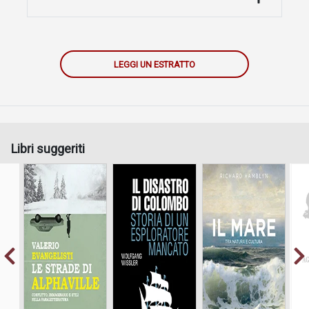
LEGGI UN ESTRATTO
Libri suggeriti
Conflitto,
Storia di un
Tra natura e
immaginario e stili
esploratore
cultura
nella
mancato
paraletteratura