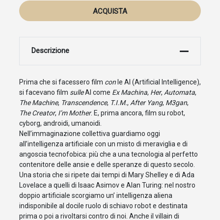
ACQUISTA
Descrizione
Prima che si facessero film
con
le AI (Artificial Intelligence),
si facevano film
sulle
AI come
Ex Machina
,
Her
,
Automata
,
The Machine
,
Transcendence
,
T.I.M.
,
After Yang
,
M3gan
,
The Creator
,
I’m Mother
. E, prima ancora, film su robot,
cyborg, androidi, umanoidi.
Nell’immaginazione collettiva guardiamo oggi
all’intelligenza artificiale con un misto di meraviglia e di
angoscia tecnofobica: più che a una tecnologia al perfetto
contenitore delle ansie e delle speranze di questo secolo.
Una storia che si ripete dai tempi di Mary Shelley e di Ada
Lovelace a quelli di Isaac Asimov e Alan Turing: nel nostro
doppio artificiale scorgiamo un’ intelligenza aliena
indisponibile al docile ruolo di schiavo robot e destinata
prima o poi a rivoltarsi contro di noi. Anche il villain di