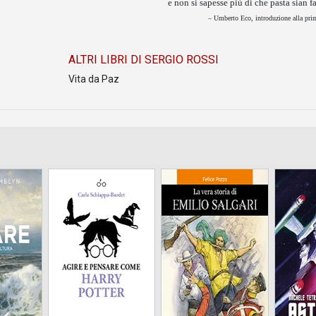
e non si sapesse più di che pasta sian fa
– Umberto Eco, introduzione alla prim
ALTRI LIBRI DI SERGIO ROSSI
Vita da Paz
Le stor
cultura
spaziali
e ne
fan