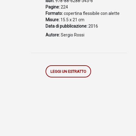
Isbn:
978-88-6288-343-6
Pagine:
224
Formato:
copertina flessibile con alette
Misure:
15.5 x 21 cm
Data di pubblicazione:
2016
Autore:
Sergio Rossi
LEGGI UN ESTRATTO