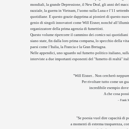
mondiali, la grande Depressione, il New Deal, gli anni del macc
razziale, la guerra in Vietnam, l’uomo sulla Luna e l’11 settembr
quotidiane. E questo grazie dapprima ai pionieri di questo nu
genio di singoli innovatori come Will Eisner, nonché all’illumi
organizzatore della prima agenzia di fumettisti.
Questo volume ripercorre il cammino dei
comics
sui quotidiani
siano state, fin dalla loro prima comparsa, lo specchio della vi
paesi come l’Italia, la Francia e la Gran Bretagna.
Nelle appendici, uno sguardo sul fumetto politico italiano, sul
interviste a due importanti esponenti del "fumetto di realtà" it
"Will Eisner... Non cercherò neppure
Per rivoltare tutto come un gua
incredibile esempio dove 
A che cosa possi
– Frank M
"Se poesia vuol dire capacità di po
a momenti di estrema trasparenza, com