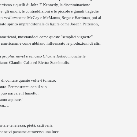
artismo e quelli di John F. Kennedy, la discriminazione
e; gli umori, le contraddizioni e le piccole e grandi tragedie
ovo
medium
come McCay e McManus, Segar e Harriman, poi al
nato spirito imprenditoriale di figure come Joseph Patterson,
 americani, mostrandoci come queste "semplici vignette"
ta americana, e come abbiano influenzato le produzioni di altri
la
graphic novel
e sul caso
Charlie Hebdo
, nonché le
aliano: Claudio Calia ed Elettra Stamboulis.
 di contare quante volte è tornato.
nto. Per mostrarci con il suo
può arrivare il fumetto.
amo aspirare."
iller –
rtare tenerezza, pietà, cattiveria
e se vi passasse attraverso una luce