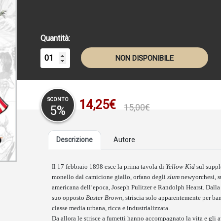
Quantità:
NON DISPONIBILE
SCONTO
14,25€
15,00€
5%
Descrizione
Autore
Il 17 febbraio 1898 esce la prima tavola di
Yellow Kid
sul supp
monello dal camicione giallo, orfano degli
slum
newyorchesi, su
americana dell’epoca, Joseph Pulitzer e Randolph Hearst. Dalla 
suo opposto
Buster Brown
, striscia solo apparentemente per b
classe media urbana, ricca e industrializzata.
Da allora le strisce a fumetti hanno accompagnato la vita e gli