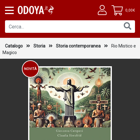
0,00€
Catalogo
Storia
Storia contemporanea
Rio Mistico e
Magico
NOVITÀ